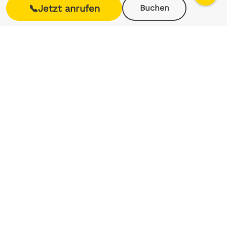
📞
Jetzt anrufen
Buchen
Sprechen Sie uns gerne an, wir informieren Sie
ausführlich über Ihre Möglichkeiten.
Ein Auszug unserer Leistungen rund um
Krankenfahrten
Dialysefahrten
In Abstimmung mit Dialysezentrum und
Fahrgast wird der tägliche/wöchentliche
Transfer ins Therapiezentrum organisiert.
Fahrten zur Onkologie Therapie
Wir begleiten den Fahrgast durch alle
Phasen der Therapie und kooperieren eng